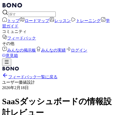
トップ
ロードマップ
レッスン
トレーニング
学
習ガイド
コミュニティ
フィードバック
その他
みんなの掲示板
みんなの実績
ログイン
意見箱
フィードバック一覧に戻る
ユーザー価値設計
2026年2月18日
SaaSダッシュボードの情報設
計レビュー