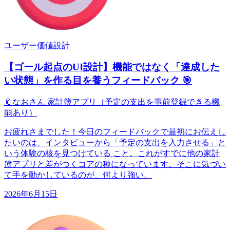
ユーザー価値設計
【ゴール起点のUI設計】機能ではなく「達成した
い状態」を作る目を養うフィードバック 🎯
📎
なおさん 家計簿アプリ（予定の支出を事前登録できる機
能あり）
お疲れさまでした！今日のフィードバックで最初にお伝えし
たいのは、インタビューから「予定の支出を入力させる」と
いう体験の核を見つけている こと。これがすでに他の家計
簿アプリと差がつくコアの種になっています。そこに気づい
て手を動かしているのが、何より強い。
2026年6月15日