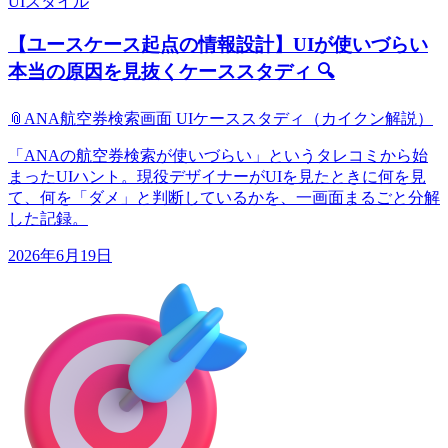
UIスタイル
【ユースケース起点の情報設計】UIが使いづらい
本当の原因を見抜くケーススタディ 🔍
📎
ANA航空券検索画面 UIケーススタディ（カイクン解説）
「ANAの航空券検索が使いづらい」というタレコミから始
まったUIハント。現役デザイナーがUIを見たときに何を見
て、何を「ダメ」と判断しているかを、一画面まるごと分解
した記録。
2026年6月19日