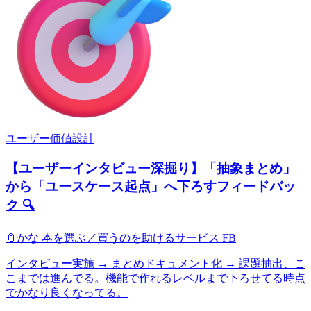
ユーザー価値設計
【ユーザーインタビュー深掘り】「抽象まとめ」
から「ユースケース起点」へ下ろすフィードバッ
ク 🔍
📎
かな 本を選ぶ／買うのを助けるサービス FB
インタビュー実施 → まとめドキュメント化 → 課題抽出、こ
こまでは進んでる。機能で作れるレベルまで下ろせてる時点
でかなり良くなってる。