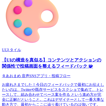
UIスタイル
【UIの構造を真似る】コンテンツとアクションの
関係性で投稿画面を整えるフィードバック 🧩
📎
あおまめ 音声SNSアプリ・投稿フロー
お疲れさまでした！今日のフィードバックで最初にお伝えし
たいのは、Twitterや既存サービスをスクショで集めて、トレ
ースして、組み合わせてベース案を作る という進め方が完
全に正解だということ。これはデザイナーとして一番大事な
動き方で、最初からここに辿り着けているのは強いです。