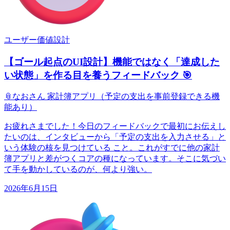
ユーザー価値設計
【ゴール起点のUI設計】機能ではなく「達成した
い状態」を作る目を養うフィードバック 🎯
📎
なおさん 家計簿アプリ（予定の支出を事前登録できる機
能あり）
お疲れさまでした！今日のフィードバックで最初にお伝えし
たいのは、インタビューから「予定の支出を入力させる」と
いう体験の核を見つけている こと。これがすでに他の家計
簿アプリと差がつくコアの種になっています。そこに気づい
て手を動かしているのが、何より強い。
2026年6月15日