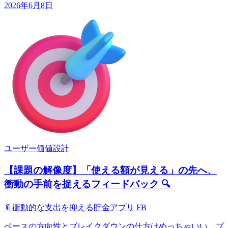
2026年6月8日
ユーザー価値設計
【課題の解像度】「使える額が見える」の先へ、
衝動の手前を捉えるフィードバック 🔍
📎
衝動的な支出を抑える貯金アプリ FB
ベースの方向性とブレイクダウンの仕方はめっちゃいい。プ