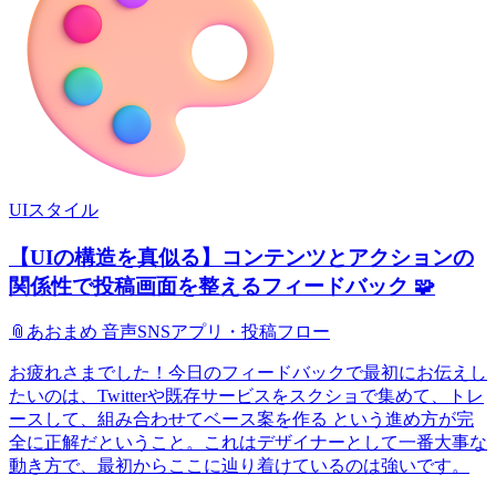
UIスタイル
【UIの構造を真似る】コンテンツとアクションの
関係性で投稿画面を整えるフィードバック 🧩
📎
あおまめ 音声SNSアプリ・投稿フロー
お疲れさまでした！今日のフィードバックで最初にお伝えし
たいのは、Twitterや既存サービスをスクショで集めて、トレ
ースして、組み合わせてベース案を作る という進め方が完
全に正解だということ。これはデザイナーとして一番大事な
動き方で、最初からここに辿り着けているのは強いです。