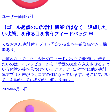
ユーザー価値設計
【ゴール起点のUI設計】機能ではなく「達成した
い状態」を作る目を養うフィードバック 🎯
📎
なおさん 家計簿アプリ（予定の支出を事前登録できる機
能あり）
お疲れさまでした！今日のフィードバックで最初にお伝えし
たいのは、インタビューから「予定の支出を入力させる」と
いう体験の核を見つけている こと。これがすでに他の家計
簿アプリと差がつくコアの種になっています。そこに気づい
て手を動かしているのが、何より強い。
2026年6月15日