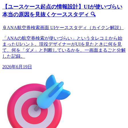
【ユースケース起点の情報設計】UIが使いづらい
本当の原因を見抜くケーススタディ 🔍
📎
ANA航空券検索画面 UIケーススタディ（カイクン解説）
「ANAの航空券検索が使いづらい」というタレコミから始
まったUIハント。現役デザイナーがUIを見たときに何を見
て、何を「ダメ」と判断しているかを、一画面まるごと分解
した記録。
2026年6月19日