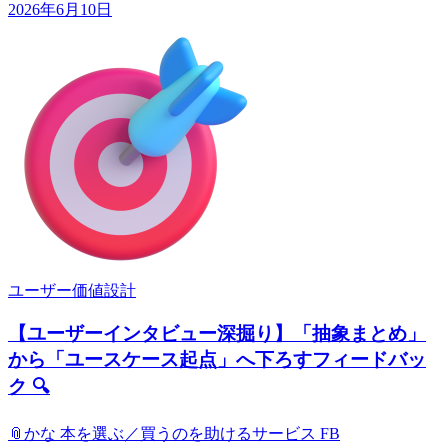
2026年6月10日
ユーザー価値設計
【ユーザーインタビュー深掘り】「抽象まとめ」
から「ユースケース起点」へ下ろすフィードバッ
ク 🔍
📎
かな 本を選ぶ／買うのを助けるサービス FB