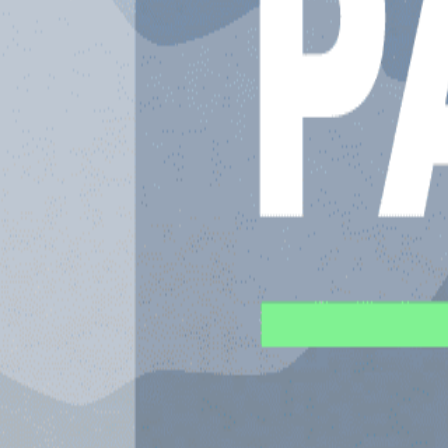
パターンの出し方
マテリアルデザインで基本パーツを知る
参考UIの調べ方
2
ホームUIをパターン作成でカイゼン
ホーム画面パターン作成 ヘッダー
ホーム画面 フィルター
ホーム画面 コンテンツ
ホーム画面 パターンからUIを作成
ダメな店舗選択UIをリデザインしよう