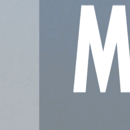
3
店舗選択UIをパターン作成でリデザイン
カイゼン要素を出そう
検索の基本UIを知ろう
参考を元に検索UI作成
店舗選択部分をカイゼン
UIパターンを作成しよう
店舗選択のリストUI作成
UIを統合、完成させる
4
商品詳細・カート・確認UIをリデザイン