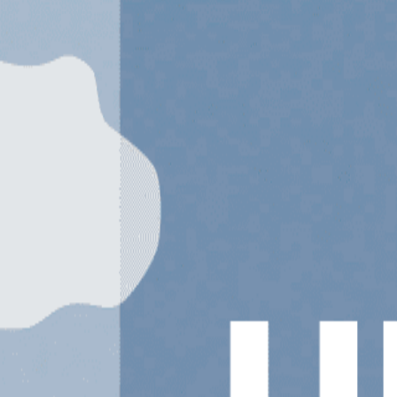
参考を元に検索UI作成
店舗選択部分をカイゼン
UIパターンを作成しよう
店舗選択のリストUI作成
UIを統合、完成させる
4
商品詳細・カート・確認UIをリデザイン
STEP4で作るものを確認
「商品詳細」画面の改善
「カート導線」を改善