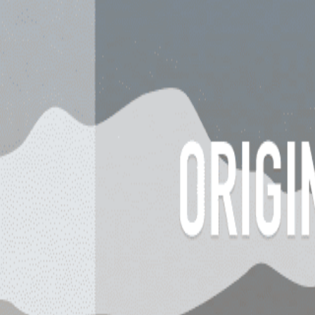
STEP4で作るものを確認
「商品詳細」画面の改善
「カート導線」を改善
「カート」画面を改善
「確定/履歴」画面を改善
5
UI PATTERN まとめ
まとめ-Before/After比較
プレミアムコンテンツ
この動画を視聴するにはメンバーシップの登録が必要です
ログインする
メンバーシップ登録へ