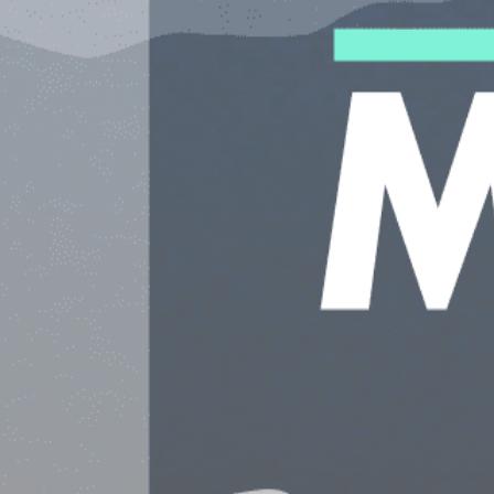
紙にUIアイデアのラフを出そう
ホーム画面をラフデザイン
店舗選択画面をラフデザイン
商品詳細選択画面ラフデザイン
カート&確定画面をラフデザイン
注文確定/注文状況確認のUIラフ
確定画面/注文タブ
プレミアムコンテンツ
この動画を視聴するにはメンバーシップの登録が必要です