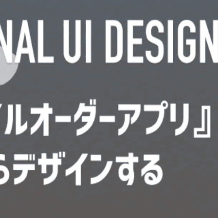
そう
ジを紙で出していきましょう。
アイデアを出します。